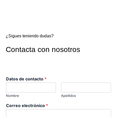
¿Sigues teniendo dudas?
Contacta con nosotros
d
Datos de contacto
*
e
i
n
Nombre
Apellidos
t
e
Correo electrónico
*
r
e