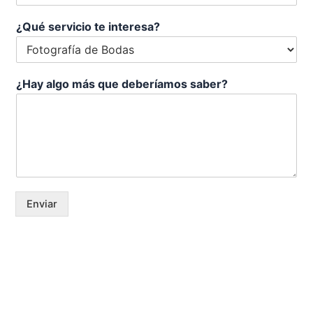
s
a
¿Qué servicio te interesa?
?
s
a
b
¿Hay algo más que deberíamos saber?
e
r
?
Enviar